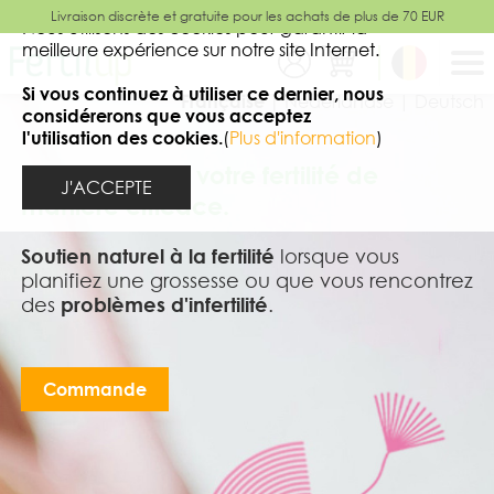
Livraison discrète et gratuite pour les achats de plus de 70 EUR
fermer
Nous utilisons des cookies pour garantir la
meilleure expérience sur notre site Internet.
Si vous continuez à utiliser ce dernier, nous
Française |
Nederlandse |
Deutsch
considérerons que vous acceptez
l'utilisation des cookies.
(
Plus d'information
)
Prenez soin de votre fertilité de
J'ACCEPTE
manière efficace.
Soutien naturel à la fertilité
lorsque vous
planifiez une grossesse ou que vous rencontrez
des
problèmes d'infertilité
.
Commande