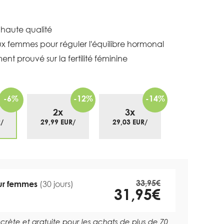
 haute qualité
femmes pour réguler l'équilibre hormonal
ment prouvé sur la fertilité féminine
-6%
-12%
-14%
2x
3x
/
29,99 EUR/
29,03 EUR/
33,95€
our femmes
(30 jours)
31,95€
iscrète et gratuite pour les achats de plus de 70