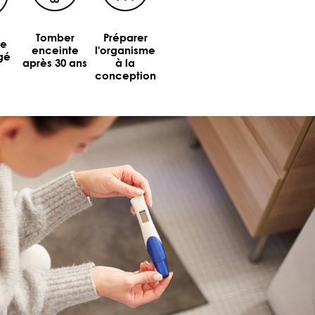
Tomber
Préparer
le
enceinte
l'organisme
gé
après 30 ans
à la
conception