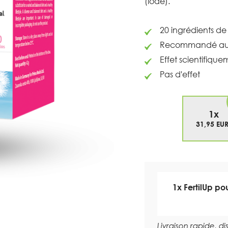
(iode).
20 ingrédients de
Recommandé aux 
Effet scientifique
Pas d'effet
1x
31,95 EUR
1x FertilUp p
Livraison rapide, d