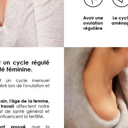
Avoir une
Le cyc
ovulation
aména
régulière
t un cycle régulé
ité féminine.
tit un cycle mensuel
béré lors de l'ovulation et
ain, l'âge de la femme,
travail
affectent notre
tat de santé général et
nfluencent la fertilité.
ont prouvé
que la