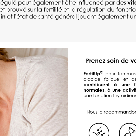
régulé peut également être influencé par des
vi
fet prouvé sur la fertilité et la régulation du fon
ain
et l'état de santé général jouent également un
Prenez soin de vot
®
FertilUp
pour femmes 
d'acide folique et 
contribuent à une fe
normales, à une activ
une fonction thyroïdie
Nous le recommandons