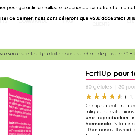
ies pour garantir la meilleure expérience sur notre site Internet
AVIS DES
iliser ce dernier, nous considérerons que vous acceptez l'util
ITS
COMMANDE
FAQ
ÉTU
CLIENTS
ivraison discrète et gratuite pour les achats de plus de 70 E
FertilUp
pour 
60 gélules | 30 jou
(14)
Complément alimen
folique, de vitamine
une reproduction n
hormonale
(vitamine
d'hormones thyroïd