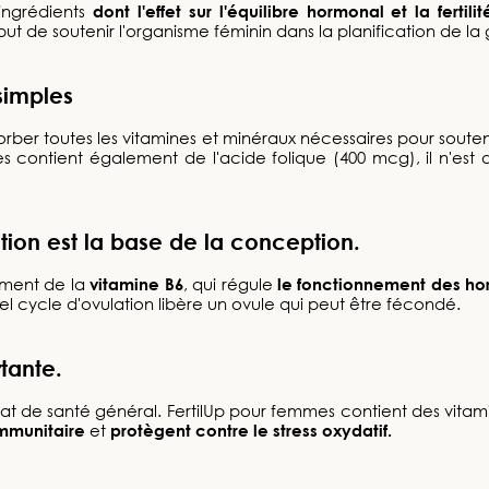
ingrédients
dont l'effet sur l'équilibre hormonal et la ferti
 de soutenir l'organisme féminin dans la planification de la gr
simples
ber toutes les vitamines et minéraux nécessaires pour soutenir
es contient également de l'acide folique (400 mcg), il n'est
ion est la base de la conception.
ement de la
vitamine B6
, qui régule
le fonctionnement des h
tel cycle d'ovulation libère un ovule qui peut être fécondé.
tante.
état de santé général. FertilUp pour femmes contient des vitami
immunitaire
et
protègent contre le stress oxydatif.