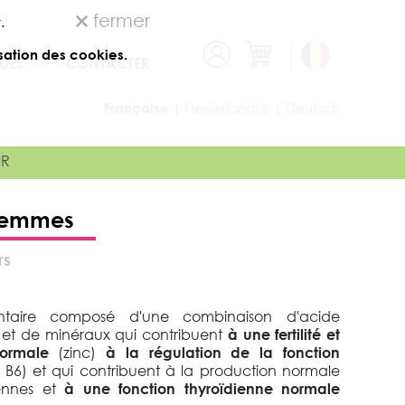
fermer
.
isation des cookies.
DES
CONTACTER
Française |
Nederlandse |
Deutsch
UR
femmes
rs
taire composé d'une combinaison d'acide
s et de minéraux qui contribuent
à une fertilité et
ormale
(zinc)
à la régulation de la fonction
 B6) et qui contribuent à la production normale
iennes et
à une fonction thyroïdienne normale